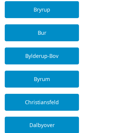
Bryrup
Bur
Bylderup-Bov
Byrum
Christiansfeld
Dalbyover