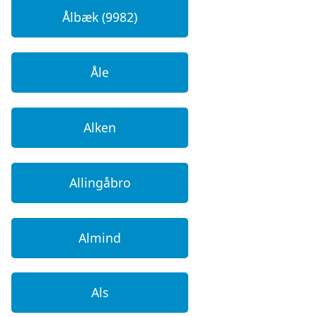
Ålbæk (9982)
Åle
Alken
Allingåbro
Almind
Als