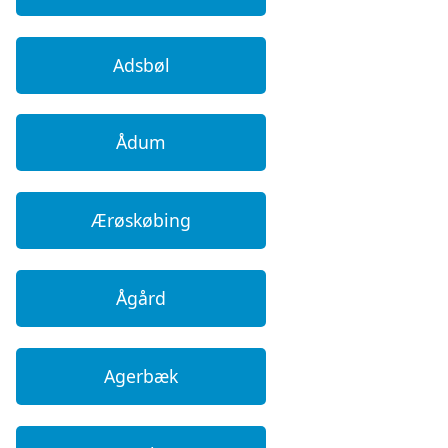
Adsbøl
Ådum
Ærøskøbing
Ågård
Agerbæk