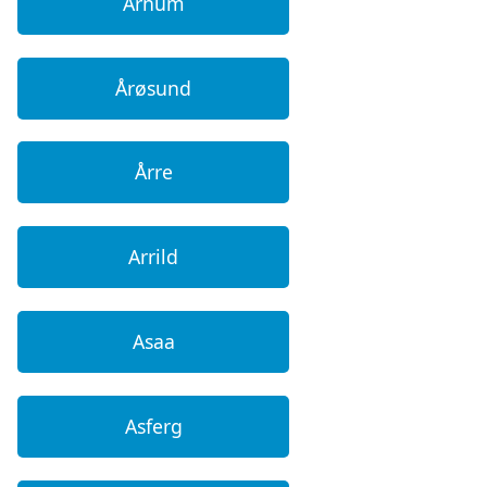
Arnum
Årøsund
Årre
Arrild
Asaa
Asferg