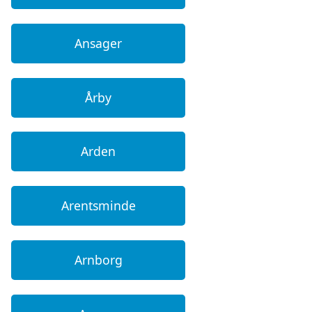
Ansager
Årby
Arden
Arentsminde
Arnborg