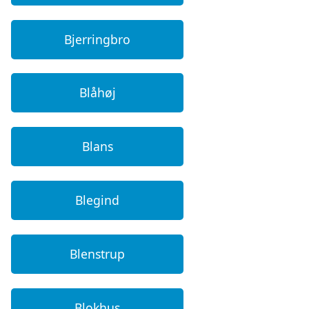
Bjerringbro
Blåhøj
Blans
Blegind
Blenstrup
Blokhus