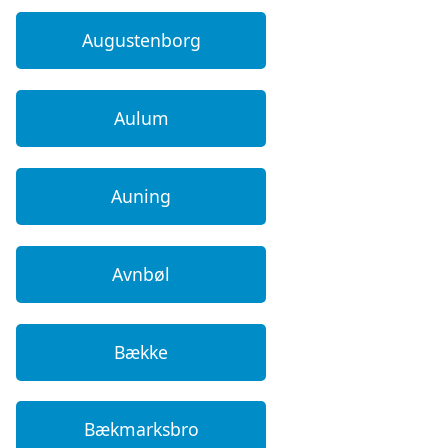
Augustenborg
Aulum
Auning
Avnbøl
Bække
Bækmarksbro