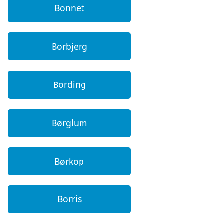
Bonnet
Borbjerg
Bording
Børglum
Børkop
Borris