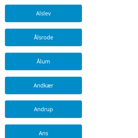
Alslev
Ålsrode
Ålum
Andkær
Andrup
Ans