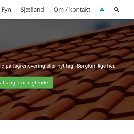
Fyn
Sjælland
Om / kontakt
 på tagrenovering eller nyt tag i Børglum lige her.
ratis og uforpligtende