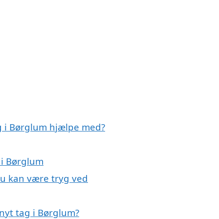
ag i Børglum hjælpe med?
 i Børglum
du kan være tryg ved
nyt tag i Børglum?