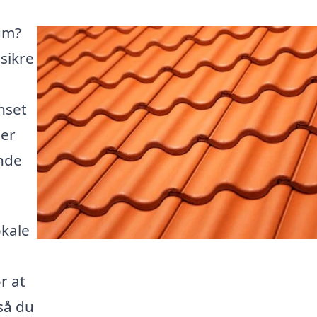
lum?
 sikre
nset
ler
inde
okale
r at
så du