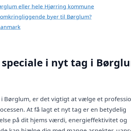
Børglum eller hele Hjørring kommune
de omkringliggende byer til Børglum?
f Danmark
speciale i nyt tag i Børgl
 i Børglum, er det vigtigt at vælge et professi
cessen. At få lagt et nyt tag er en betydelig
else på dit hjems værdi, energieffektivitet og
ejde kan hjælpe dig med mange aspekter, uan