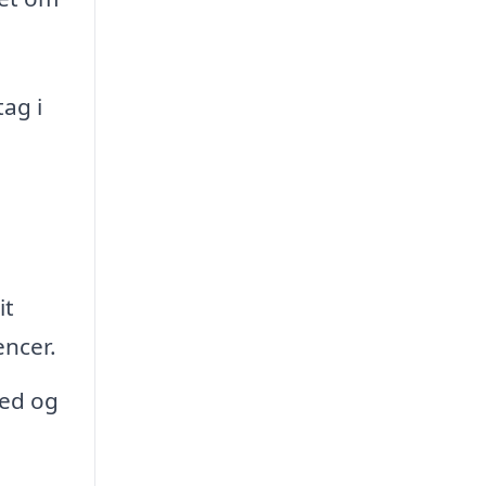
tag i
it
encer.
hed og