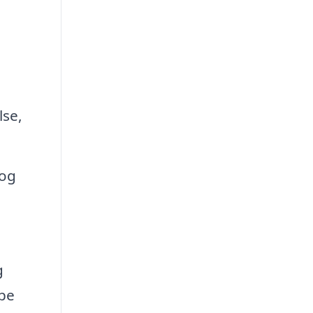
lse,
 og
g
lpe