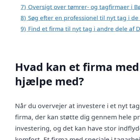
7)
Oversigt over tømrer- og tagfirmaer i 
8)
Søg efter en professionel til nyt tag i 
9)
Find et firma til nyt tag i andre dele a
Hvad kan et firma med 
hjælpe med?
Når du overvejer at investere i et nyt tag
firma, der kan støtte dig gennem hele pro
investering, og det kan have stor indflyd
komfort. Et firma med speciale i tagarb