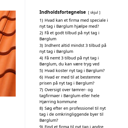
Indholdsfortegnelse
skjul
1)
Hvad kan et firma med speciale i
nyt tag i Børglum hjælpe med?
2)
Få et godt tilbud på nyt tag i
Børglum
3)
Indhent altid mindst 3 tilbud på
nyt tag i Børglum
4)
Få nemt 3 tilbud på nyt tag i
Børglum, du kan være tryg ved
5)
Hvad koster nyt tag i Børglum?
6)
Hvad er med til at bestemme
prisen på nyt tag i Børglum?
7)
Oversigt over tømrer- og
tagfirmaer i Børglum eller hele
Hjørring kommune
8)
Søg efter en professionel til nyt
tag i de omkringliggende byer til
Børglum?
9)
Find et firma til nyt tag i andre