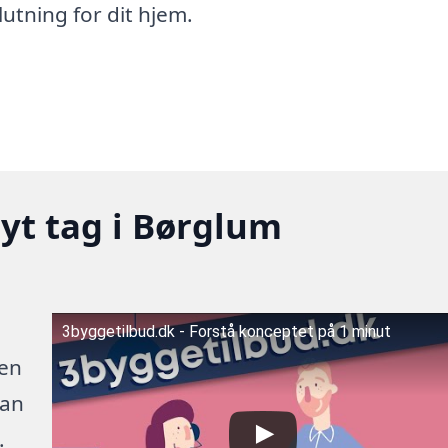
utning for dit hjem.
nyt tag i Børglum
3byggetilbud.dk - Forstå konceptet på 1 minut
 en
kan
.