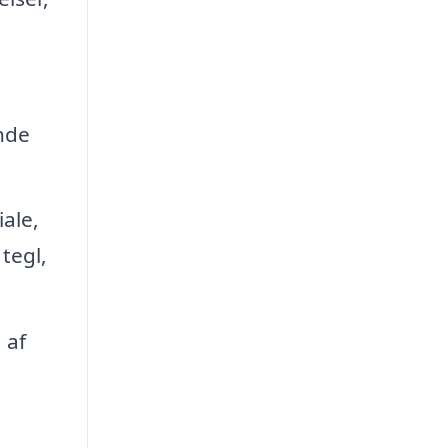
nde
ale,
tegl,
 af