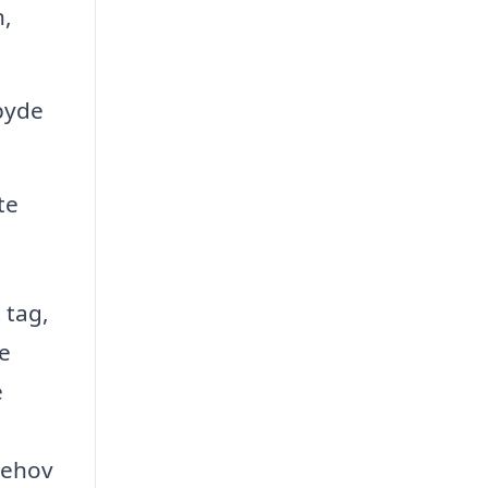
n,
lbyde
te
 tag,
de
e
 behov