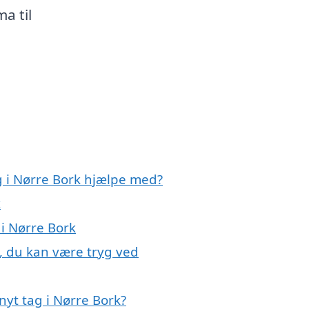
a til
g i Nørre Bork hjælpe med?
k
 i Nørre Bork
k, du kan være tryg ved
yt tag i Nørre Bork?