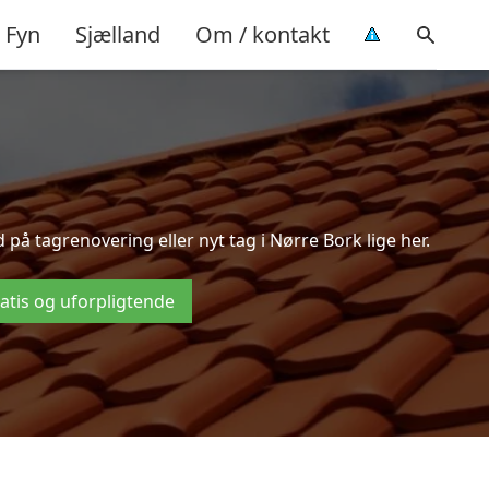
Fyn
Sjælland
Om / kontakt
å tagrenovering eller nyt tag i Nørre Bork lige her.
ratis og uforpligtende