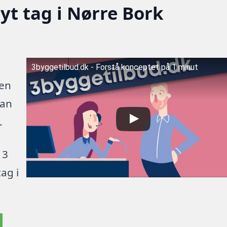
nyt tag i Nørre Bork
3byggetilbud.dk - Forstå konceptet på 1 minut
 en
kan
.
 3
ag i