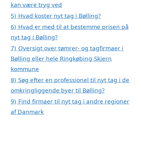
kan være tryg ved
5)
Hvad koster nyt tag i Bølling?
6)
Hvad er med til at bestemme prisen på
nyt tag i Bølling?
7)
Oversigt over tømrer- og tagfirmaer i
Bølling eller hele Ringkøbing-Skjern
kommune
8)
Søg efter en professionel til nyt tag i de
omkringliggende byer til Bølling?
9)
Find firmaer til nyt tag i andre regioner
af Danmark