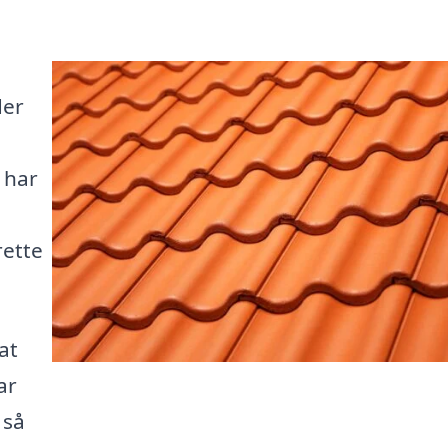
der
 har
rette
at
ar
 så