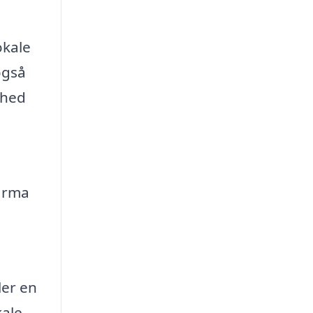
okale
også
ghed
firma
ler en
kale