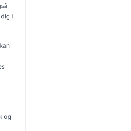
gså
dig i
 kan
es
k og