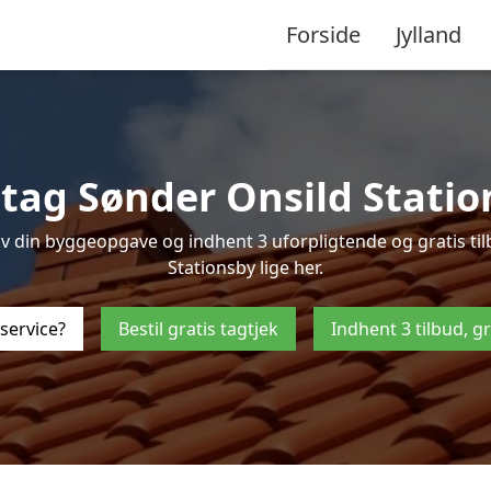
Forside
Jylland
 tag Sønder Onsild Statio
v din byggeopgave og indhent 3 uforpligtende og gratis tilb
Stationsby lige her.
service?
Bestil gratis tagtjek
Indhent 3 tilbud, g