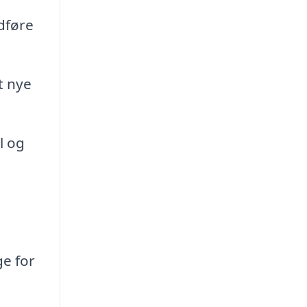
udføre
t nye
l og
ge for