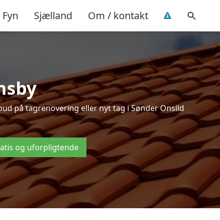
Fyn
Sjælland
Om / kontakt
nsby
ud på tagrenovering eller nyt tag i Sønder Onsild
ratis og uforpligtende