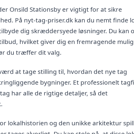
der Onsild Stationsby er vigtigt for at sikre
ghed. På nyt-tag-priser.dk kan du nemt finde l
 tilbyde dig skræddersyede løsninger. Du kan 
e tilbud, hvilket giver dig en fremragende muli
r du træffer dit valg.
ærd at tage stilling til, hvordan det nye tag
ingliggende bygninger. Et professionelt tag
ag har alle de rigtige detaljer, så det
.
r lokalhistorien og den unikke arkitektur spil
er tages alvorligt. Du kan stole på, at disse lo