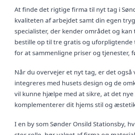
At finde det rigtige firma til nyt tag i Søn
kvaliteten af arbejdet samt din egen try
specialister, der kender området og kan
bestille op til tre gratis og uforpligtend
for at sammenligne priser og tjenester, fø
Når du overvejer et nyt tag, er det også v
integreres med husets design og de omkr
vil kunne hjælpe med at sikre, at det nye t
komplementerer dit hjems stil og æstetik
I en by som Sønder Onsild Stationsby, hvo
stor rolle, bør valget af firma og material