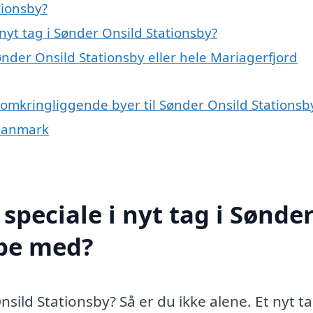
tionsby?
yt tag i Sønder Onsild Stationsby?
ønder Onsild Stationsby eller hele Mariagerfjord
de omkringliggende byer til Sønder Onsild Stationsb
f Danmark
peciale i nyt tag i Sønde
lpe med?
nsild Stationsby? Så er du ikke alene. Et nyt t