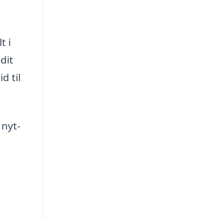
t i
dit
d til
 nyt-