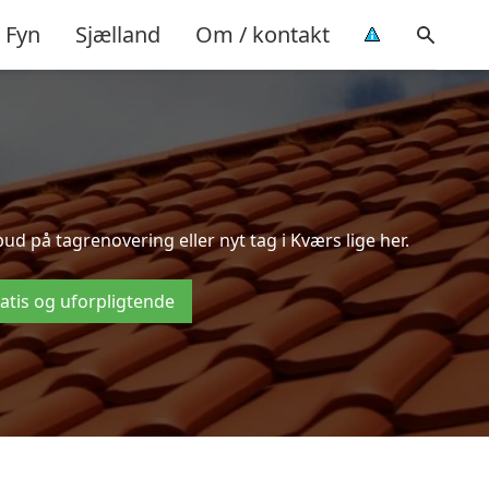
Fyn
Sjælland
Om / kontakt
d på tagrenovering eller nyt tag i Kværs lige her.
ratis og uforpligtende