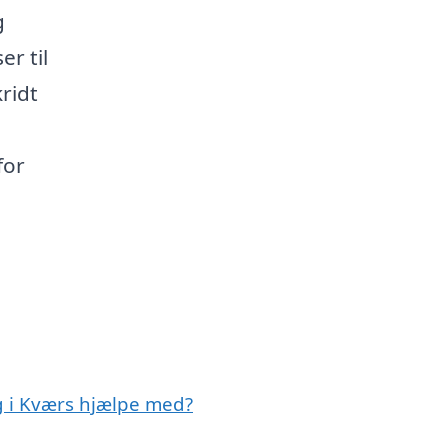
g
r til
ridt
for
ag i Kværs hjælpe med?