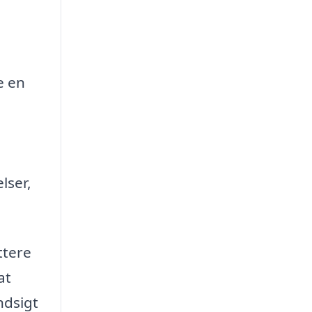
e en
lser,
ttere
at
ndsigt