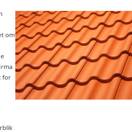
n
et om
de
firma
 for
rblik