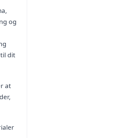
ma,
ing og
ing
il dit
r at
der,
ialer