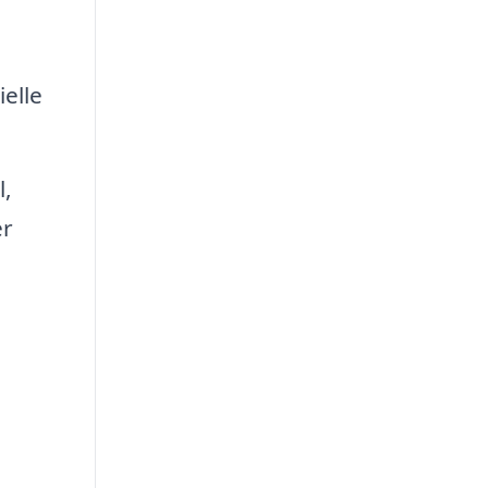
ielle
l,
er