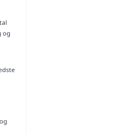
tal
g og
bedste
 og