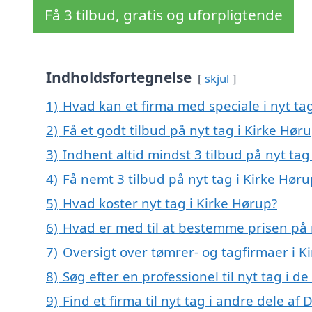
Få 3 tilbud, gratis og uforpligtende
Indholdsfortegnelse
skjul
1)
Hvad kan et firma med speciale i nyt ta
2)
Få et godt tilbud på nyt tag i Kirke Hør
3)
Indhent altid mindst 3 tilbud på nyt tag
4)
Få nemt 3 tilbud på nyt tag i Kirke Hør
5)
Hvad koster nyt tag i Kirke Hørup?
6)
Hvad er med til at bestemme prisen på 
7)
Oversigt over tømrer- og tagfirmaer i 
8)
Søg efter en professionel til nyt tag i 
9)
Find et firma til nyt tag i andre dele a