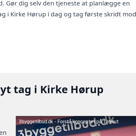
. Gør dig selv den tjeneste at planlægge en
ag i Kirke Hørup i dag og tag første skridt mod
nyt tag i Kirke Hørup
3byggetilbud.dk - Forstå konceptet på 1 minut
 en