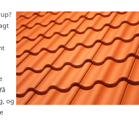
rup?
lagt
mt
e
få
g, og
te