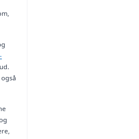
om,
og
-
bud.
n også
ne
 og
ere,