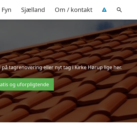
Fyn
Sjælland
Om / kontakt
å tagrenovering eller nyt tag i Kirke Hørup lige her.
ratis og uforpligtende