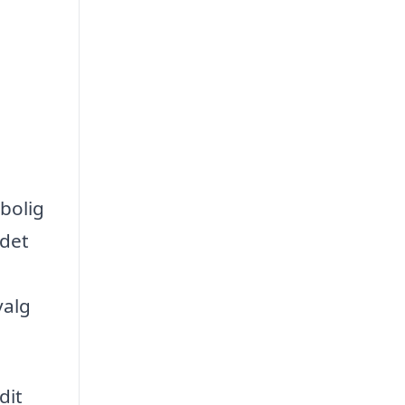
 bolig
 det
valg
dit