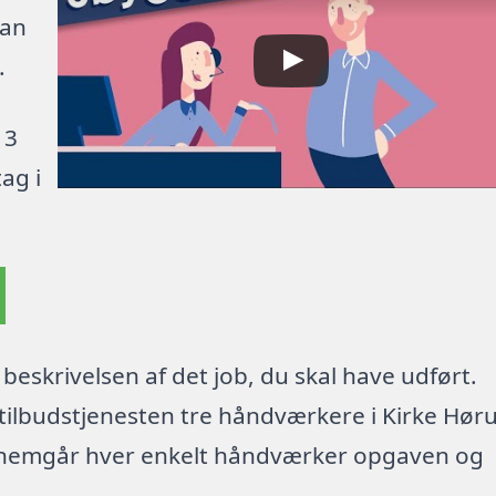
kan
.
 3
ag i
beskrivelsen af det job, du skal have udført.
tilbudstjenesten tre håndværkere i Kirke Hør
nnemgår hver enkelt håndværker opgaven og