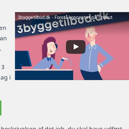
3byggetilbud.dk - Forstå konceptet på 1 minut
 en
kan
.
 3
ag i
beskrivelsen af det job, du skal have udført.