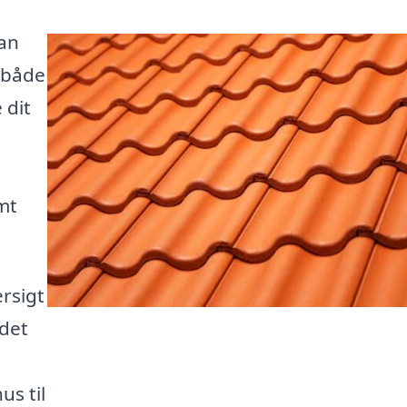
kan
 både
 dit
mt
ersigt
 det
us til