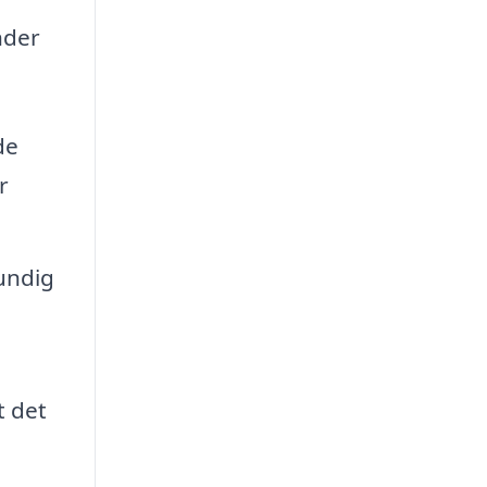
under
de
r
undig
t det