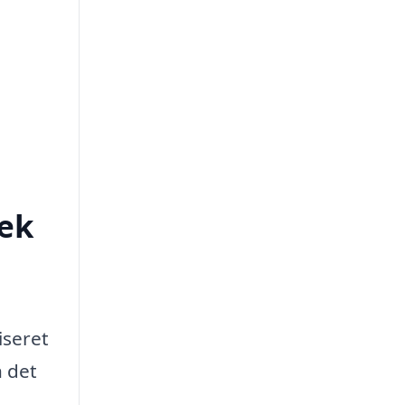
bæk
iseret
n det