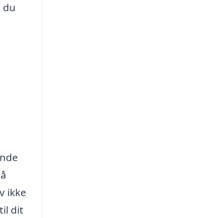
å du
ende
på
v ikke
l dit