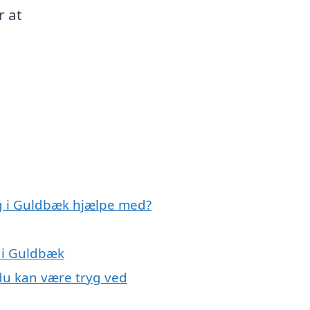
r at
ag i Guldbæk hjælpe med?
g i Guldbæk
 du kan være tryg ved