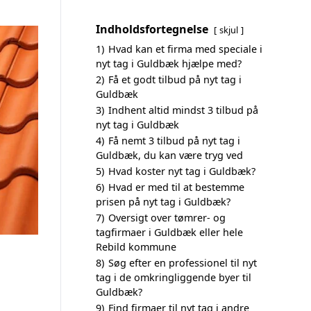
Indholdsfortegnelse
skjul
1)
Hvad kan et firma med speciale i
nyt tag i Guldbæk hjælpe med?
2)
Få et godt tilbud på nyt tag i
Guldbæk
3)
Indhent altid mindst 3 tilbud på
nyt tag i Guldbæk
4)
Få nemt 3 tilbud på nyt tag i
Guldbæk, du kan være tryg ved
5)
Hvad koster nyt tag i Guldbæk?
6)
Hvad er med til at bestemme
prisen på nyt tag i Guldbæk?
7)
Oversigt over tømrer- og
tagfirmaer i Guldbæk eller hele
Rebild kommune
8)
Søg efter en professionel til nyt
tag i de omkringliggende byer til
Guldbæk?
9)
Find firmaer til nyt tag i andre