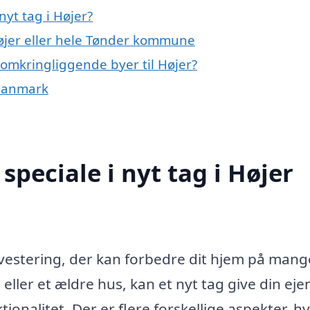
yt tag i Højer?
Højer eller hele Tønder kommune
e omkringliggende byer til Højer?
f Danmark
peciale i nyt tag i Højer
 investering, der kan forbedre dit hjem på mang
eller et ældre hus, kan et nyt tag give din e
onalitet. Der er flere forskellige aspekter, hv