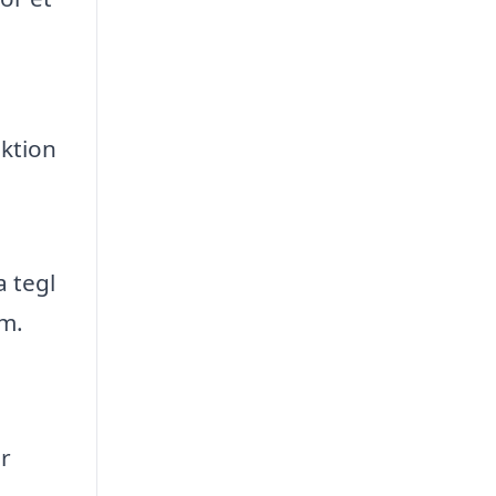
ektion
 tegl
em.
,
r