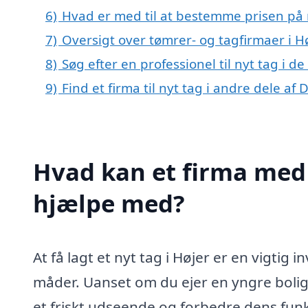
6)
Hvad er med til at bestemme prisen på n
7)
Oversigt over tømrer- og tagfirmaer i 
8)
Søg efter en professionel til nyt tag i d
9)
Find et firma til nyt tag i andre dele a
Hvad kan et firma med s
hjælpe med?
At få lagt et nyt tag i Højer er en vigtig
måder. Uanset om du ejer en yngre bolig 
et friskt udseende og forbedre dens funkti