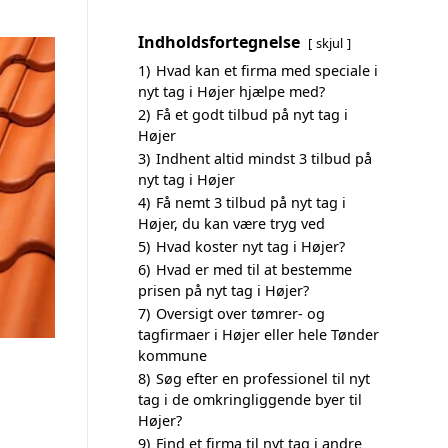
Indholdsfortegnelse
skjul
1)
Hvad kan et firma med speciale i
nyt tag i Højer hjælpe med?
2)
Få et godt tilbud på nyt tag i
Højer
3)
Indhent altid mindst 3 tilbud på
nyt tag i Højer
4)
Få nemt 3 tilbud på nyt tag i
Højer, du kan være tryg ved
5)
Hvad koster nyt tag i Højer?
6)
Hvad er med til at bestemme
prisen på nyt tag i Højer?
7)
Oversigt over tømrer- og
tagfirmaer i Højer eller hele Tønder
kommune
8)
Søg efter en professionel til nyt
tag i de omkringliggende byer til
Højer?
9)
Find et firma til nyt tag i andre