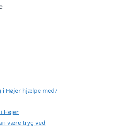
e
g i Højer hjælpe med?
i Højer
kan være tryg ved