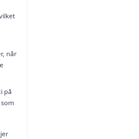
vilket
r, når
ge
i på
, som
jer