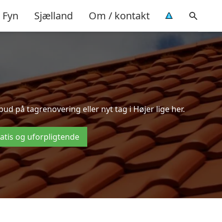
Fyn
Sjælland
Om / kontakt
d på tagrenovering eller nyt tag i Højer lige her.
ratis og uforpligtende