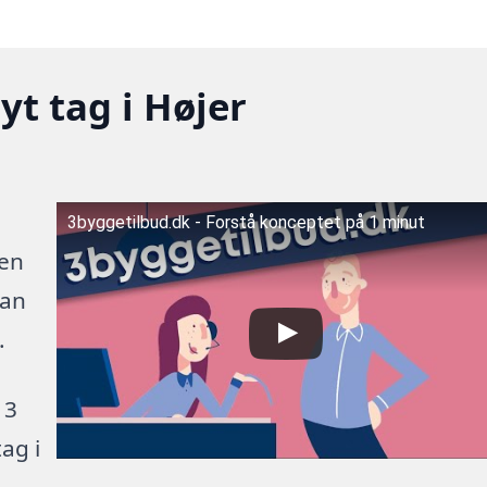
yt tag i Højer
3byggetilbud.dk - Forstå konceptet på 1 minut
 en
kan
.
 3
ag i