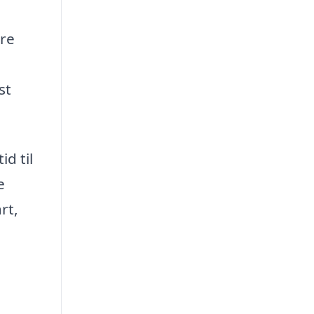
ere
st
id til
e
rt,