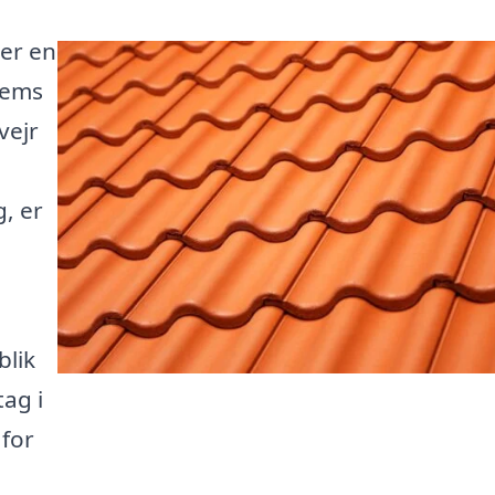
 er en
jems
vejr
, er
blik
tag i
 for