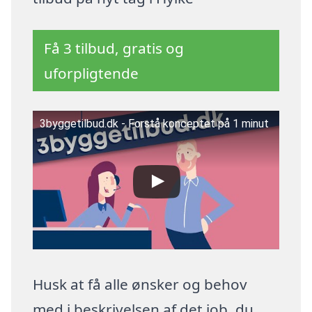
Få 3 tilbud, gratis og
uforpligtende
3byggetilbud.dk - Forstå konceptet på 1 minut
Husk at få alle ønsker og behov
med i beskrivelsen af det job, du