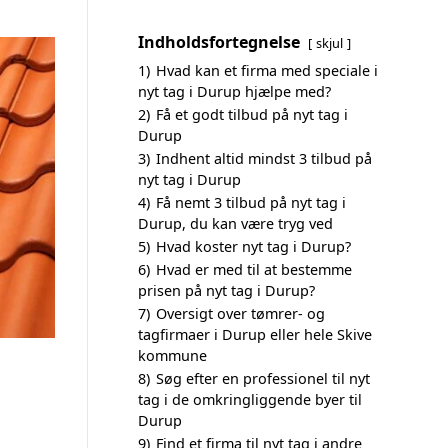
Indholdsfortegnelse
skjul
1)
Hvad kan et firma med speciale i
nyt tag i Durup hjælpe med?
2)
Få et godt tilbud på nyt tag i
Durup
3)
Indhent altid mindst 3 tilbud på
nyt tag i Durup
4)
Få nemt 3 tilbud på nyt tag i
Durup, du kan være tryg ved
5)
Hvad koster nyt tag i Durup?
6)
Hvad er med til at bestemme
prisen på nyt tag i Durup?
7)
Oversigt over tømrer- og
tagfirmaer i Durup eller hele Skive
kommune
8)
Søg efter en professionel til nyt
tag i de omkringliggende byer til
Durup
9)
Find et firma til nyt tag i andre