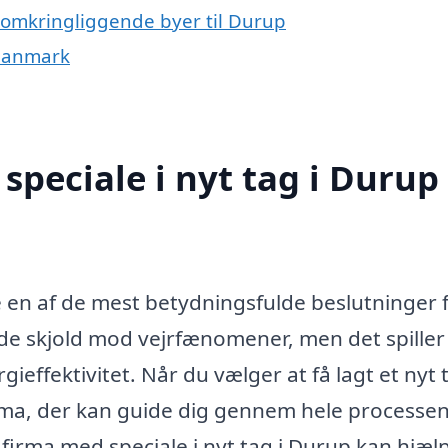
de omkringliggende byer til Durup
f Danmark
speciale i nyt tag i Durup
re en af de mest betydningsfulde beslutninger 
tende skjold mod vejrfænomener, men det spille
gieffektivitet. Når du vælger at få lagt et nyt 
firma, der kan guide dig gennem hele processen
et firma med speciale i nyt tag i Durup kan hjæl