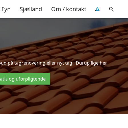
Fyn
Sjælland
Om / kontakt
d på tagrenovering eller nyt tag i Durup lige her.
ratis og uforpligtende