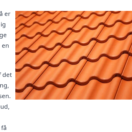
å er
dig
ige
g en
 det
ing,
sen.
bud,
 få