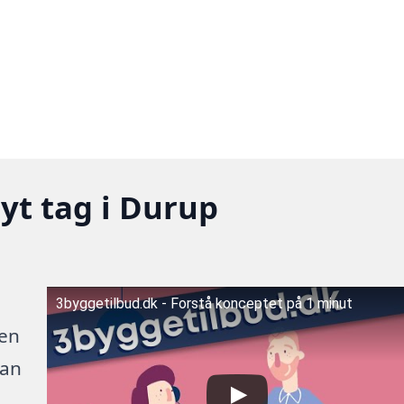
nyt tag i Durup
3byggetilbud.dk - Forstå konceptet på 1 minut
 en
kan
.