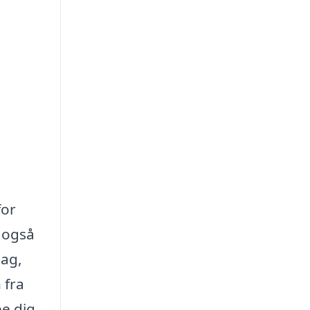
for
r også
tag,
 fra
pe dig