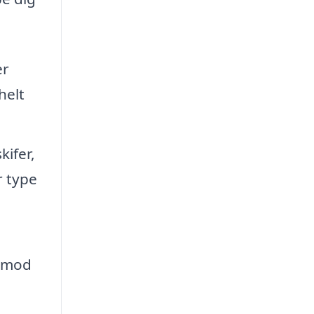
er
helt
kifer,
r type
r mod