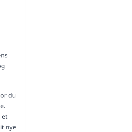
ens
og
vor du
e.
 et
it nye