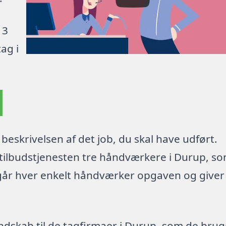
 3
ag i
beskrivelsen af det job, du skal have udført.
 tilbudstjenesten tre håndværkere i Durup, s
går hver enkelt håndværker opgaven og giver
dskab til de tagfirmaer i Durup, som de brug