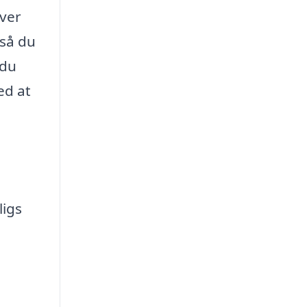
iver
 så du
 du
ed at
ligs