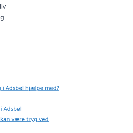
liv
og
g i Adsbøl hjælpe med?
 i Adsbøl
u kan være tryg ved