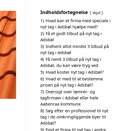
Indholdsfortegnelse
skjul
1)
Hvad kan et firma med speciale i
nyt tag i Adsbøl hjælpe med?
2)
Få et godt tilbud på nyt tag i
Adsbøl
3)
Indhent altid mindst 3 tilbud på
nyt tag i Adsbøl
4)
Få nemt 3 tilbud på nyt tag i
Adsbøl, du kan være tryg ved
5)
Hvad koster nyt tag i Adsbøl?
6)
Hvad er med til at bestemme
prisen på nyt tag i Adsbøl?
7)
Oversigt over tømrer- og
tagfirmaer i Adsbøl eller hele
Aabenraa kommune
8)
Søg efter en professionel til nyt
tag i de omkringliggende byer til
Adsbøl?
9)
Find et firma til nyt tag i andre