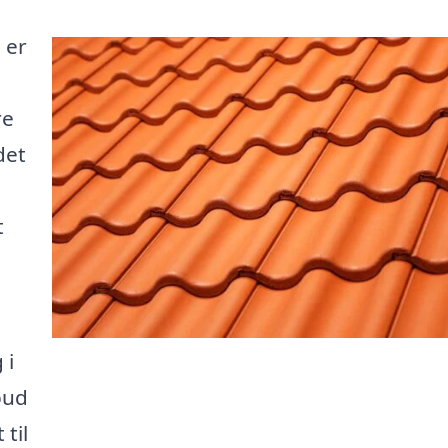
 er
re
det
t
 i
bud
til