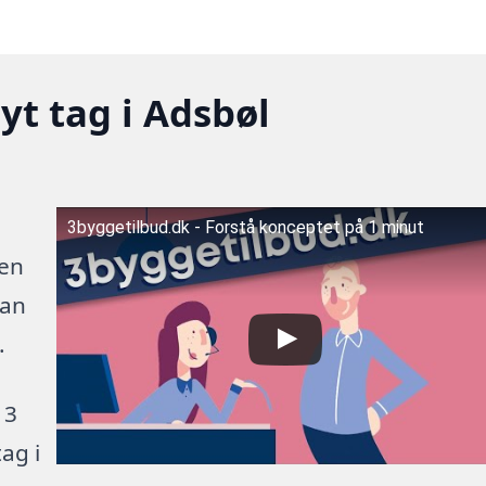
yt tag i Adsbøl
3byggetilbud.dk - Forstå konceptet på 1 minut
 en
kan
.
 3
ag i