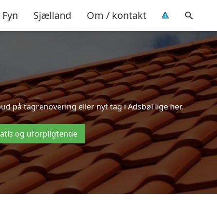
Fyn
Sjælland
Om / kontakt
 på tagrenovering eller nyt tag i Adsbøl lige her.
ratis og uforpligtende