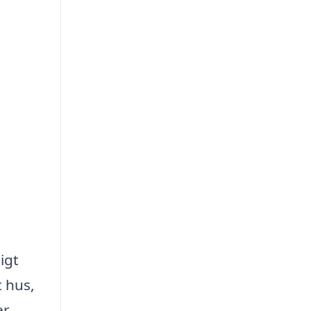
igt
t hus,
r.