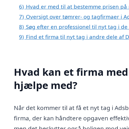
6)
Hvad er med til at bestemme prisen på n
7)
Oversigt over tømrer- og tagfirmaer i 
8)
Søg efter en professionel til nyt tag i 
9)
Find et firma til nyt tag i andre dele a
Hvad kan et firma med s
hjælpe med?
Når det kommer til at få et nyt tag i Adsbø
firma, der kan håndtere opgaven effektiv
men det beskytter også boligen mod vejr