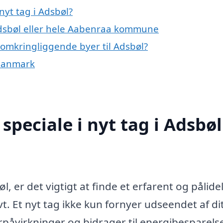
yt tag i Adsbøl?
Adsbøl eller hele Aabenraa kommune
de omkringliggende byer til Adsbøl?
f Danmark
peciale i nyt tag i Adsbøl
l, er det vigtigt at finde et erfarent og pålidel
t. Et nyt tag ikke kun fornyer udseendet af di
påvirkninger og bidrager til energibesparelse