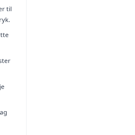
 til
ryk.
tte
ster
je
tag