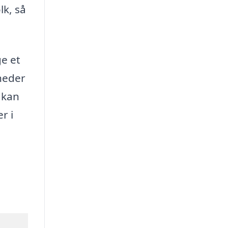
lk, så
e et
gheder
 kan
r i