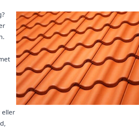
g?
er
n.
mmet
 eller
d,