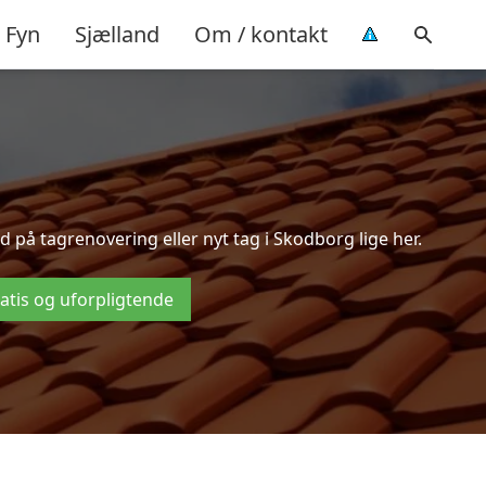
Fyn
Sjælland
Om / kontakt
 på tagrenovering eller nyt tag i Skodborg lige her.
ratis og uforpligtende