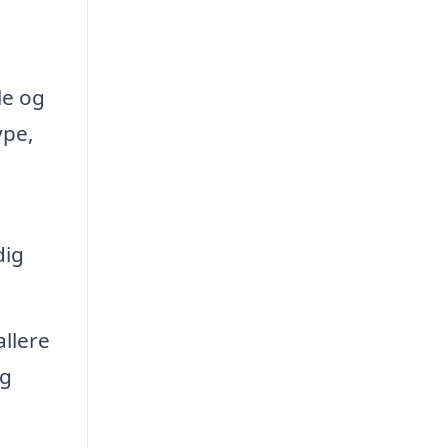
le og
ype,
dig
allere
og