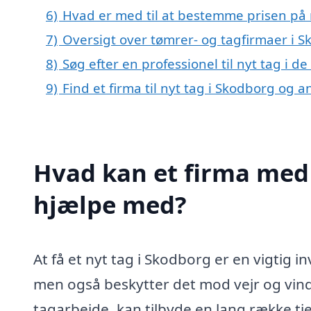
6)
Hvad er med til at bestemme prisen på 
7)
Oversigt over tømrer- og tagfirmaer i 
8)
Søg efter en professionel til nyt tag i 
9)
Find et firma til nyt tag i Skodborg og 
Hvad kan et firma med 
hjælpe med?
At få et nyt tag i Skodborg er en vigtig 
men også beskytter det mod vejr og vind. 
tagarbejde, kan tilbyde en lang række tje