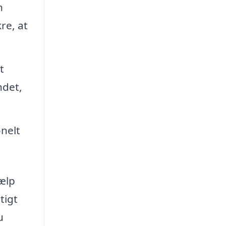
n
re, at
t
ndet,
onelt
jælp
tigt
u