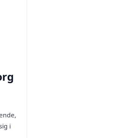
org
eende,
ig i