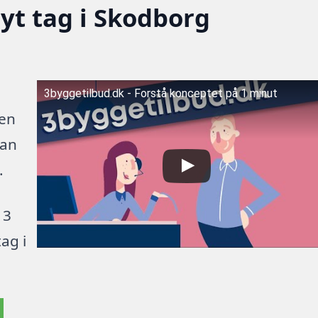
nyt tag i Skodborg
3byggetilbud.dk - Forstå konceptet på 1 minut
 en
kan
.
 3
ag i