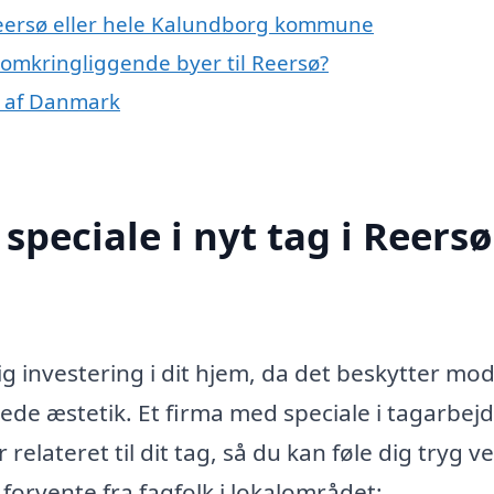
Reersø eller hele Kalundborg kommune
de omkringliggende byer til Reersø?
er af Danmark
peciale i nyt tag i Reersø
ig investering i dit hjem, da det beskytter mod
de æstetik. Et firma med speciale i tagarbej
lateret til dit tag, så du kan føle dig tryg ve
 forvente fra fagfolk i lokalområdet: