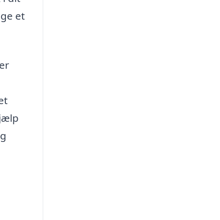
lge et
er
et
jælp
og