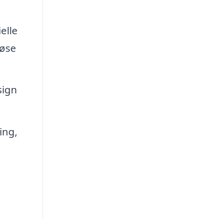
elle
løse
sign
ing,