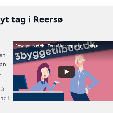
yt tag i Reersø
3byggetilbud.dk - Forstå konceptet på 1 minut
 en
kan
.
 3
ag i