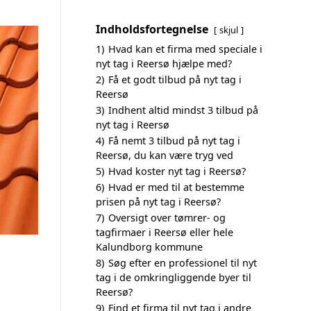
Indholdsfortegnelse
skjul
1)
Hvad kan et firma med speciale i
nyt tag i Reersø hjælpe med?
2)
Få et godt tilbud på nyt tag i
Reersø
3)
Indhent altid mindst 3 tilbud på
nyt tag i Reersø
4)
Få nemt 3 tilbud på nyt tag i
Reersø, du kan være tryg ved
5)
Hvad koster nyt tag i Reersø?
6)
Hvad er med til at bestemme
prisen på nyt tag i Reersø?
7)
Oversigt over tømrer- og
tagfirmaer i Reersø eller hele
Kalundborg kommune
8)
Søg efter en professionel til nyt
tag i de omkringliggende byer til
Reersø?
9)
Find et firma til nyt tag i andre