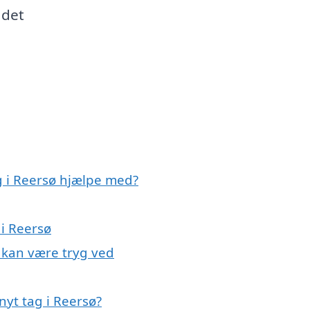
 det
g i Reersø hjælpe med?
 i Reersø
u kan være tryg ved
nyt tag i Reersø?