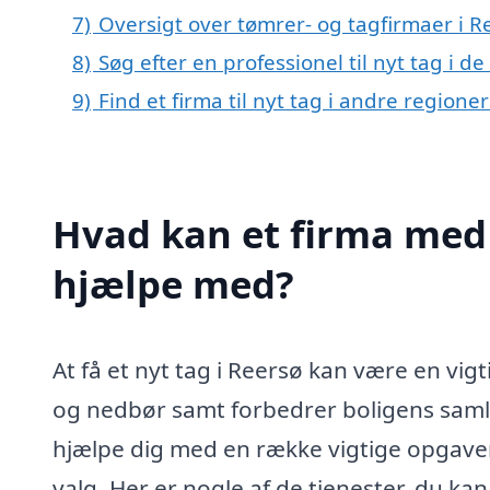
7)
Oversigt over tømrer- og tagfirmaer i 
8)
Søg efter en professionel til nyt tag i 
9)
Find et firma til nyt tag i andre region
Hvad kan et firma med s
hjælpe med?
At få et nyt tag i Reersø kan være en vigt
og nedbør samt forbedrer boligens samle
hjælpe dig med en række vigtige opgaver re
valg. Her er nogle af de tjenester, du kan