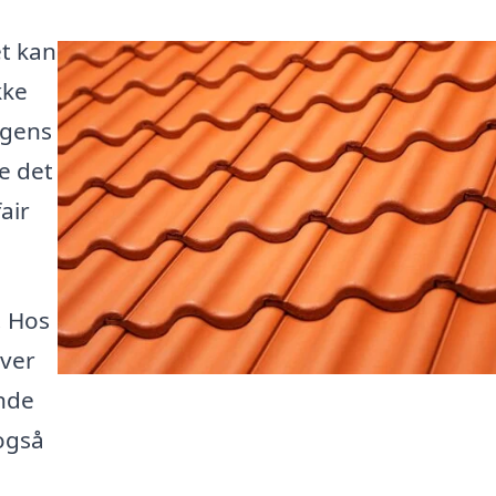
et kan
kke
ngens
e det
fair
. Hos
over
inde
 også