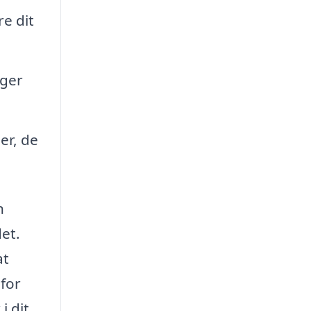
e dit
rger
er, de
n
det.
at
for
i dit