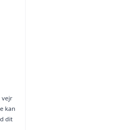
 vejr
de kan
d dit