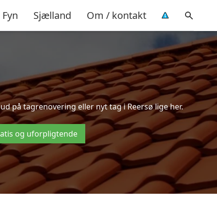
Fyn
Sjælland
Om / kontakt
 på tagrenovering eller nyt tag i Reersø lige her.
ratis og uforpligtende