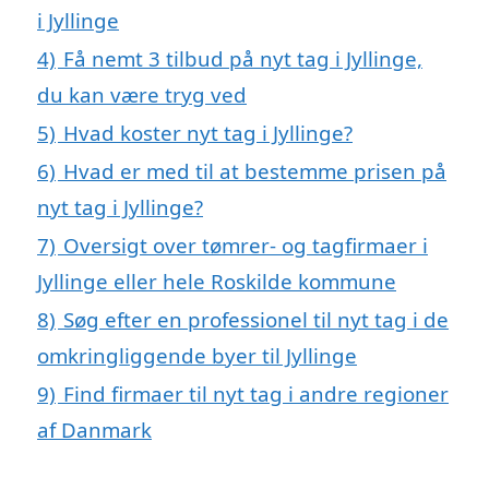
i Jyllinge
4)
Få nemt 3 tilbud på nyt tag i Jyllinge,
du kan være tryg ved
5)
Hvad koster nyt tag i Jyllinge?
6)
Hvad er med til at bestemme prisen på
nyt tag i Jyllinge?
7)
Oversigt over tømrer- og tagfirmaer i
Jyllinge eller hele Roskilde kommune
8)
Søg efter en professionel til nyt tag i de
omkringliggende byer til Jyllinge
9)
Find firmaer til nyt tag i andre regioner
af Danmark