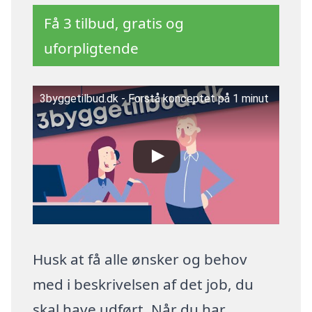
Få 3 tilbud, gratis og
uforpligtende
3byggetilbud.dk - Forstå konceptet på 1 minut
Husk at få alle ønsker og behov
med i beskrivelsen af det job, du
skal have udført. Når du har