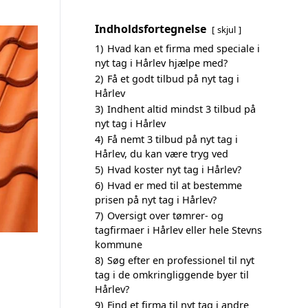
Indholdsfortegnelse
skjul
1)
Hvad kan et firma med speciale i
nyt tag i Hårlev hjælpe med?
2)
Få et godt tilbud på nyt tag i
Hårlev
3)
Indhent altid mindst 3 tilbud på
nyt tag i Hårlev
4)
Få nemt 3 tilbud på nyt tag i
Hårlev, du kan være tryg ved
5)
Hvad koster nyt tag i Hårlev?
6)
Hvad er med til at bestemme
prisen på nyt tag i Hårlev?
7)
Oversigt over tømrer- og
tagfirmaer i Hårlev eller hele Stevns
kommune
8)
Søg efter en professionel til nyt
tag i de omkringliggende byer til
Hårlev?
9)
Find et firma til nyt tag i andre