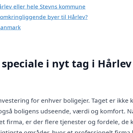
Hårlev eller hele Stevns kommune
e omkringliggende byer til Hårlev?
f Danmark
peciale i nyt tag i Hårlev
 investering for enhver boligejer. Taget er ikke 
også boligens udseende, værdi og komfort. N
 firma, er der flere tjenester og fordele, de 
vigtigste områder, hvor et professionelt firma