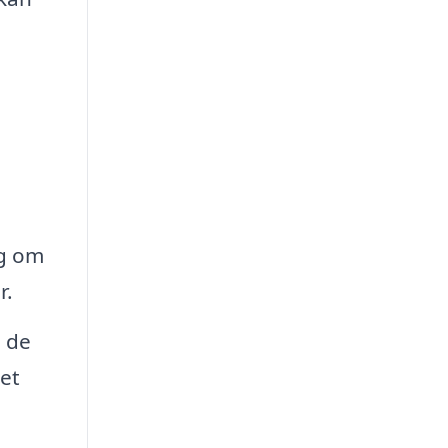
ig om
r.
å de
et