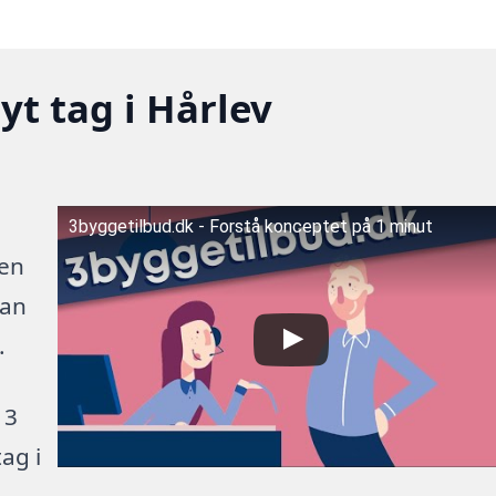
yt tag i Hårlev
3byggetilbud.dk - Forstå konceptet på 1 minut
 en
kan
.
 3
ag i