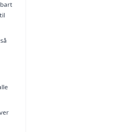
dbart
il
gså
lle
ver