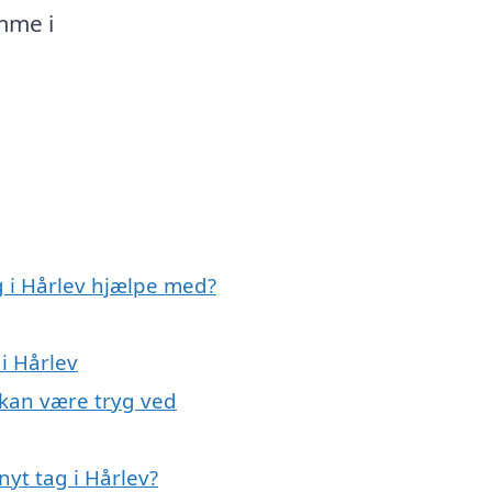
mme i
g i Hårlev hjælpe med?
 i Hårlev
 kan være tryg ved
yt tag i Hårlev?