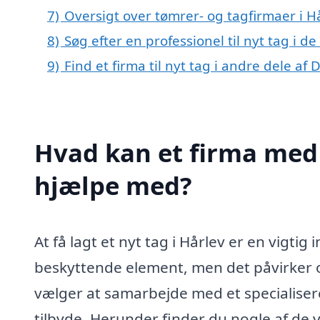
7)
Oversigt over tømrer- og tagfirmaer i 
8)
Søg efter en professionel til nyt tag i d
9)
Find et firma til nyt tag i andre dele a
Hvad kan et firma med s
hjælpe med?
At få lagt et nyt tag i Hårlev er en vigtig
beskyttende element, men det påvirker 
vælger at samarbejde med et specialiseret
tilbyde. Herunder finder du nogle af de 