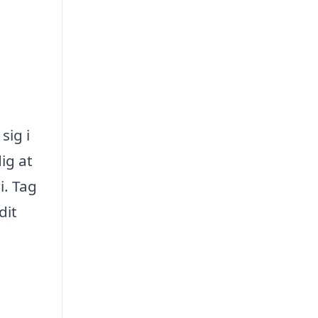
sig i
ig at
i. Tag
dit