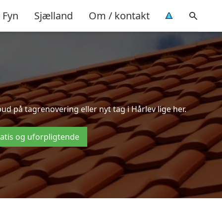
Fyn
Sjælland
Om / kontakt
 på tagrenovering eller nyt tag i Hårlev lige her.
ratis og uforpligtende