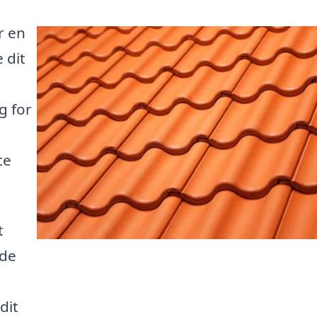
r en
 dit
g for
te
t
 de
dit