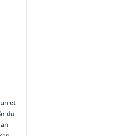
kun et
år du
kan
 kan