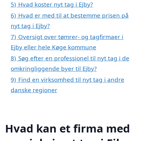
5)
Hvad koster nyt tag i Ejby?
6)
Hvad er med til at bestemme prisen på
nyt tag i Ejby?
7)
Oversigt over tømrer- og tagfirmaer i
Ejby eller hele Køge kommune
8)
Søg efter en professionel til nyt tag i de
omkringliggende byer til Ejby?
9)
Find en virksomhed til nyt tag i andre
danske regioner
Hvad kan et firma med