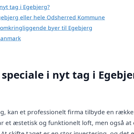
nyt tag i Egebjerg?
 Egebjerg eller hele Odsherred Kommune
de omkringliggende byer til Egebjerg
f Danmark
peciale i nyt tag i Egebje
rg, kan et professionelt firma tilbyde en række
 får et æstetisk og funktionelt loft, men også at
t skifte taget er en stor investering, og det 