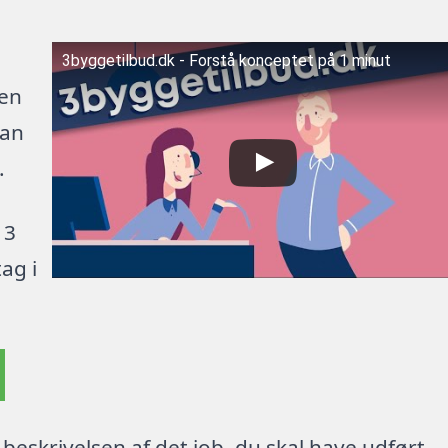
3byggetilbud.dk - Forstå konceptet på 1 minut
 en
kan
.
 3
ag i
beskrivelsen af det job, du skal have udført.