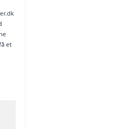
er.dk
d
gne
få et