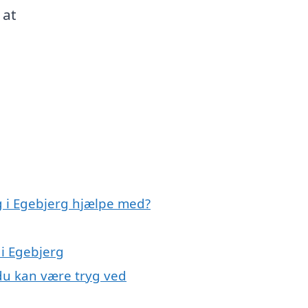
 at
g i Egebjerg hjælpe med?
 i Egebjerg
 du kan være tryg ved