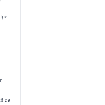
ælpe
r,
så de