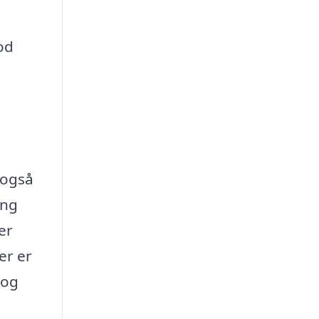
god
 også
ing
er
er er
 og