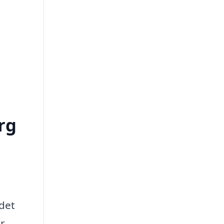
rg
 det
er