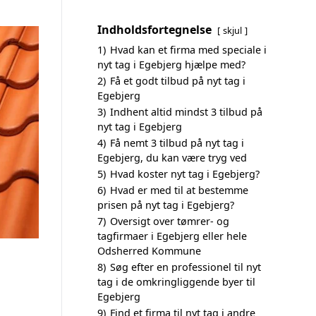
Indholdsfortegnelse
skjul
1)
Hvad kan et firma med speciale i
nyt tag i Egebjerg hjælpe med?
2)
Få et godt tilbud på nyt tag i
Egebjerg
3)
Indhent altid mindst 3 tilbud på
nyt tag i Egebjerg
4)
Få nemt 3 tilbud på nyt tag i
Egebjerg, du kan være tryg ved
5)
Hvad koster nyt tag i Egebjerg?
6)
Hvad er med til at bestemme
prisen på nyt tag i Egebjerg?
7)
Oversigt over tømrer- og
tagfirmaer i Egebjerg eller hele
Odsherred Kommune
8)
Søg efter en professionel til nyt
tag i de omkringliggende byer til
Egebjerg
9)
Find et firma til nyt tag i andre