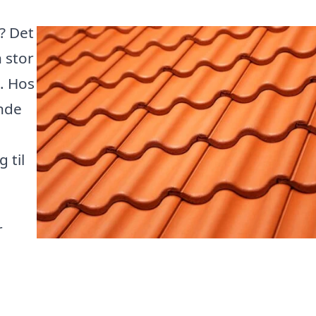
g? Det
 stor
. Hos
inde
 til
r