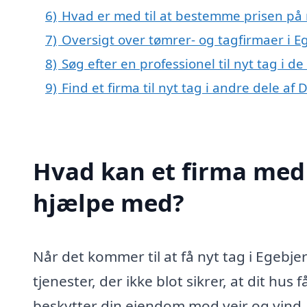
6)
Hvad er med til at bestemme prisen på 
7)
Oversigt over tømrer- og tagfirmaer i
8)
Søg efter en professionel til nyt tag i 
9)
Find et firma til nyt tag i andre dele a
Hvad kan et firma med s
hjælpe med?
Når det kommer til at få nyt tag i Egebje
tjenester, der ikke blot sikrer, at dit hus
beskytter din ejendom mod vejr og vind. A