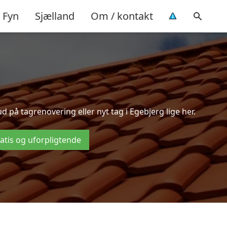
Fyn
Sjælland
Om / kontakt
på tagrenovering eller nyt tag i Egebjerg lige her.
ratis og uforpligtende