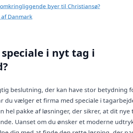
e omkringliggende byer til Christiansø?
er af Danmark
peciale i nyt tag i
d?
vigtig beslutning, der kan have stor betydning f
 du vælger et firma med speciale i tagarbejde
hel pakke af løsninger, der sikrer, at dit nye 
alende. Uanset om du ønsker et moderne udtryk
ælpe dig med at finde den rette løsning, der pa