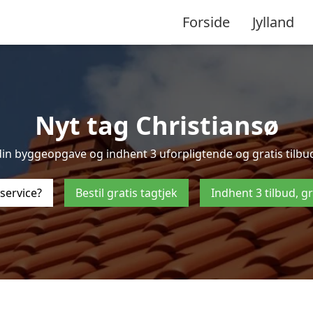
Forside
Jylland
Nyt tag Christiansø
n byggeopgave og indhent 3 uforpligtende og gratis tilbud p
service?
Bestil gratis tagtjek
Indhent 3 tilbud, g