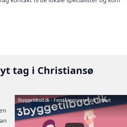
yt tag i Christiansø
3byggetilbud.dk - Forstå konceptet på 1 minut
 en
kan