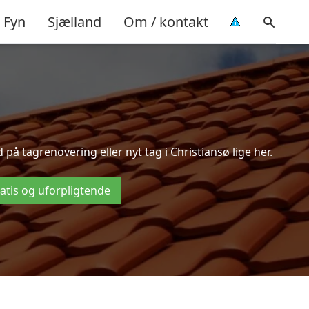
Fyn
Sjælland
Om / kontakt
å tagrenovering eller nyt tag i Christiansø lige her.
ratis og uforpligtende