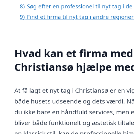
8)
Søg efter en professionel til nyt tag i d
9)
Find et firma til nyt tag i andre region
Hvad kan et firma med s
Christiansø hjælpe me
At få lagt et nyt tag i Christiansø er en 
både husets udseende og dets værdi. Når
du ikke bare en håndfuld services, men en 
bliver både funktionelt og æstetisk tilt
en klassisk stil, kan de professionelle hj