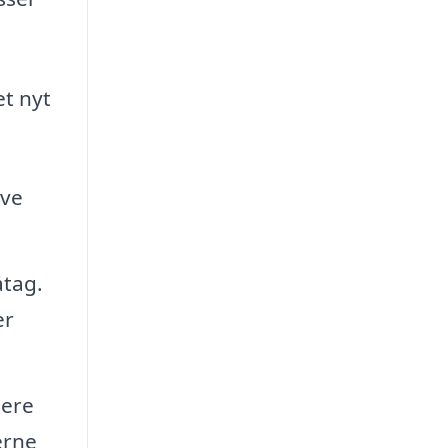
et nyt
ive
åtag.
er
gere
erne