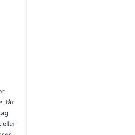
or
, får
tag
 eller
sser