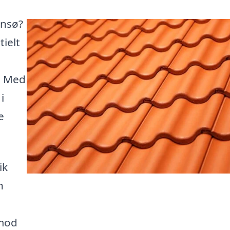
ansø?
tielt
. Med
i
e
ik
n
 mod