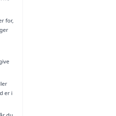
r for,
ager
give
ler
d er i
når du