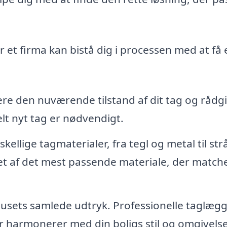
 et firma kan bistå dig i processen med at få 
re den nuværende tilstand af dit tag og rådg
elt nyt tag er nødvendigt.
ellige tagmaterialer, fra tegl og metal til str
get af det mest passende materiale, der match
husets samlede udtryk. Professionelle taglæg
r harmonerer med din boligs stil og omgivels