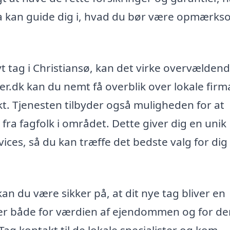
irma kan guide dig i, hvad du bør være opmærk
nyt tag i Christiansø, kan det virke overvældend
ser.dk kan du nemt få overblik over lokale firm
ekt. Tjenesten tilbyder også muligheden for at
d fra fagfolk i området. Dette giver dig en unik
ices, så du kan træffe det bedste valg for dig
an du være sikker på, at dit nye tag bliver en
lder både for værdien af ejendommen og for de
 Tag kontakt til de lokale specialister og kom