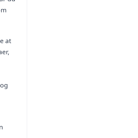
som
e at
aer,
 og
n