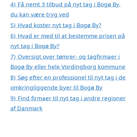
4)
Få nemt 3 tilbud på nyt tag i Bogø By,
du kan være tryg ved
5)
Hvad koster nyt tag i Bogø By?
6)
Hvad er med til at bestemme prisen på
nyt tag i Bogø By?
7)
Oversigt over tømrer- og tagfirmaer i
Bogø By eller hele Vordingborg kommune
8)
Søg efter en professionel til nyt tag i de
omkringliggende byer til Bogø By
9)
Find firmaer til nyt tag i andre regioner
af Danmark