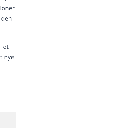
tioner
i den
l et
it nye