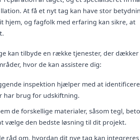
allation. At få et nyt tag kan have stor betydni
t hjem, og fagfolk med erfaring kan sikre, at
t.
ge kan tilbyde en række tjenester, der dækker 
mråder, hvor de kan assistere dig:
ende inspektion hjælper med at identificer
r har brug for udskiftning.
em de forskellige materialer, såsom tegl, bet
t vælge den bedste løsning til dit projekt.
de råd om, hvordan dit nye tag kan integreres