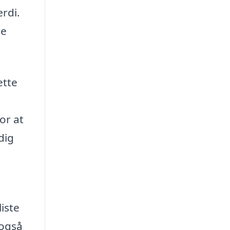
rdi.
re
ette
or at
dig
iste
 også