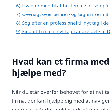
6)
Hvad er med til at bestemme prisen på n
7)
Oversigt over tømrer- og tagfirmaer i 
8)
Søg efter en professionel til nyt tag i d
9)
Find et firma til nyt tag i andre dele a
Hvad kan et firma med s
hjælpe med?
Når du står overfor behovet for et nyt ta
firma, der kan hjælpe dig med at naviger
overveje, når det gælder udskiftning elle