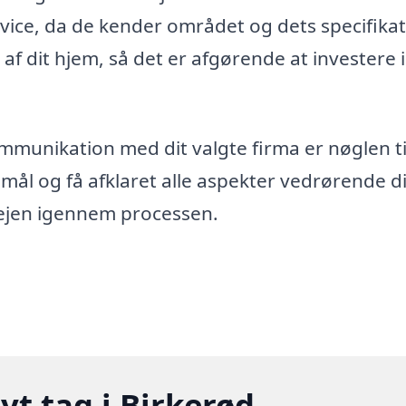
vice, da de kender området og dets specifika
 af dit hjem, så det er afgørende at investere 
munikation med dit valgte firma er nøglen ti
gsmål og få afklaret alle aspekter vedrørende d
 vejen igennem processen.
yt tag i Birkerød