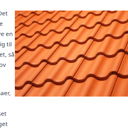
Det
e
ve en
g til
t, så
hov
aer,
set
get