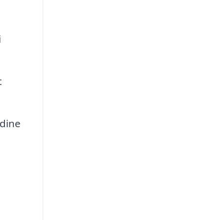
i
t
 dine