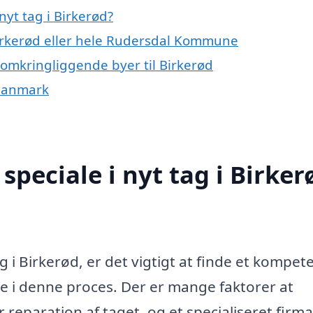
yt tag i Birkerød?
Birkerød eller hele Rudersdal Kommune
e omkringliggende byer til Birkerød
f Danmark
peciale i nyt tag i Birker
g i Birkerød, er det vigtigt at finde et kompet
e i denne proces. Der er mange faktorer at
r reparation af taget, og et specialiseret firm