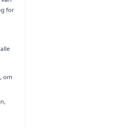
ng for
alle
e, om
on,