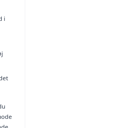
 i
øj
det
 du
nmode
inde