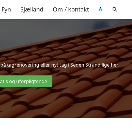
Fyn
Sjælland
Om / kontakt
å tagrenovering eller nyt tag i Seden Strand lige her.
ratis og uforpligtende