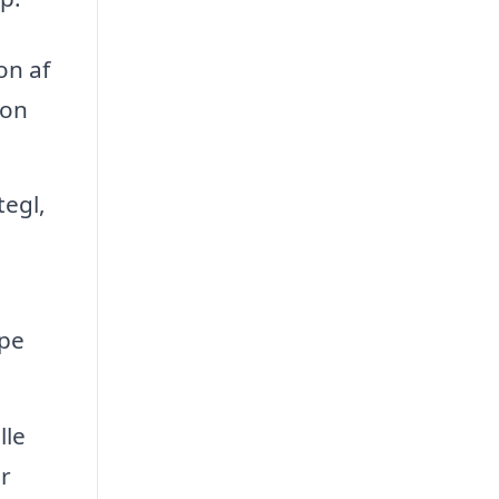
on af
ion
tegl,
lpe
lle
or