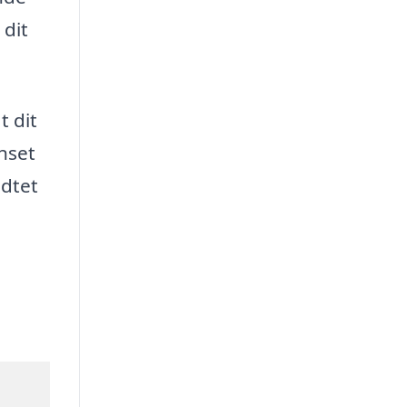
 dit
t dit
nset
idtet