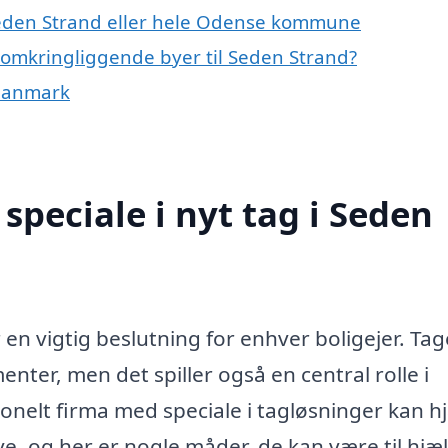
 Seden Strand eller hele Odense kommune
de omkringliggende byer til Seden Strand?
f Danmark
peciale i nyt tag i Seden
r en vigtig beslutning for enhver boligejer. Tag
enter, men det spiller også en central rolle i
onelt firma med speciale i tagløsninger kan h
 og her er nogle måder, de kan være til hjæl