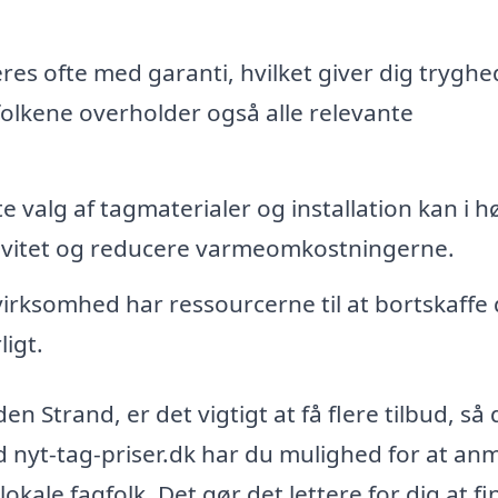
eres ofte med garanti, hvilket giver dig tryghed
gfolkene overholder også alle relevante
e valg af tagmaterialer og installation kan i h
tivitet og reducere varmeomkostningerne.
irksomhed har ressourcerne til at bortskaffe 
igt.
den Strand, er det vigtigt at få flere tilbud, så
 nyt-tag-priser.dk har du mulighed for at a
lokale fagfolk. Det gør det lettere for dig at f