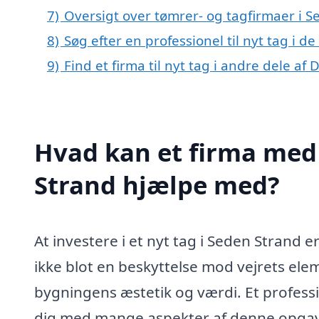
7)
Oversigt over tømrer- og tagfirmaer i
8)
Søg efter en professionel til nyt tag i 
9)
Find et firma til nyt tag i andre dele a
Hvad kan et firma med s
Strand hjælpe med?
At investere i et nyt tag i Seden Strand e
ikke blot en beskyttelse mod vejrets elem
bygningens æstetik og værdi. Et professi
dig med mange aspekter af denne opgave,