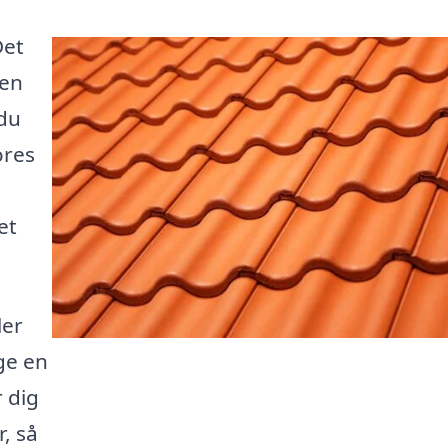
Det
den
 du
ores
et
ler
lge en
 dig
, så