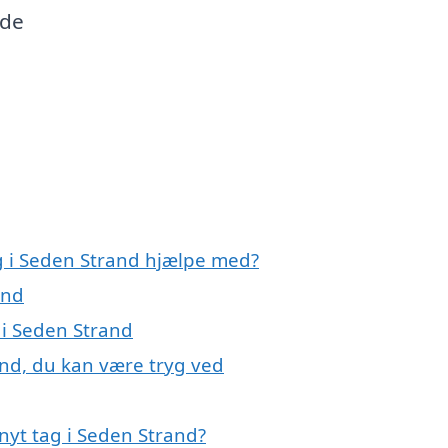
åde
ag i Seden Strand hjælpe med?
and
 i Seden Strand
and, du kan være tryg ved
nyt tag i Seden Strand?