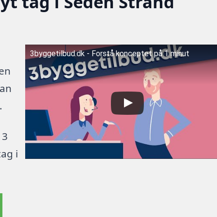
nyt tag i Seden Strand
3byggetilbud.dk - Forstå konceptet på 1 minut
 en
kan
.
 3
ag i