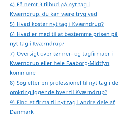
4)
Få nemt 3 tilbud på nyt tag i
Kværndrup, du kan være tryg ved
5)
Hvad koster nyt tag i Kværndrup?
6)
Hvad er med til at bestemme prisen på
nyt tag i Kværndrup?
7)
Oversigt over tømrer- og tagfirmaer i
Kværndrup eller hele Faaborg-Midtfyn
kommune
8)
Søg efter en professionel til nyt tag i de
omkringliggende byer til Kværndrup?
9)
Find et firma til nyt tag i andre dele af
Danmark