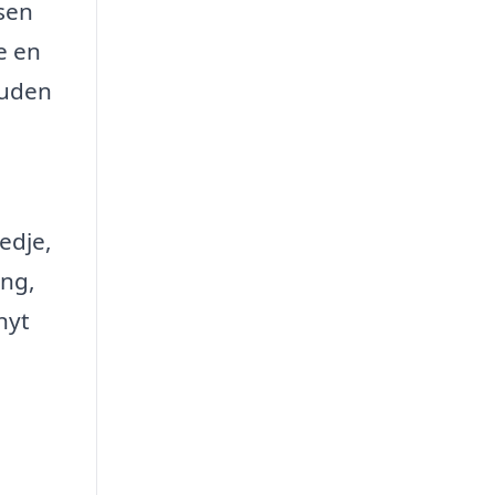
ssen
e en
suden
edje,
ing,
nyt