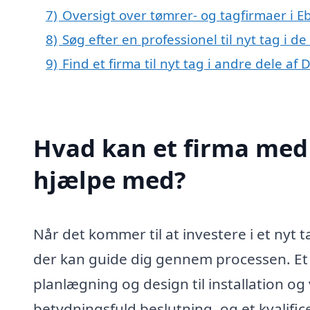
7)
Oversigt over tømrer- og tagfirmaer i 
8)
Søg efter en professionel til nyt tag i 
9)
Find et firma til nyt tag i andre dele a
Hvad kan et firma med 
hjælpe med?
Når det kommer til at investere i et nyt ta
der kan guide dig gennem processen. Et 
planlægning og design til installation og
betydningsfuld beslutning, og et kvalific