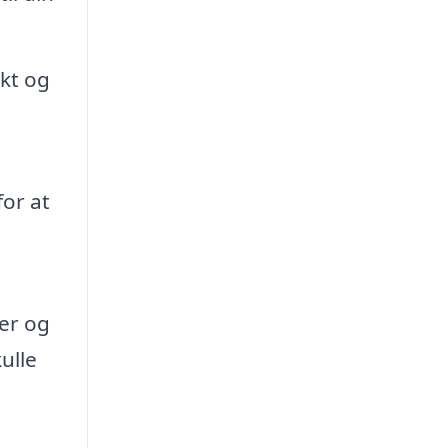
ekt og
for at
er og
ulle