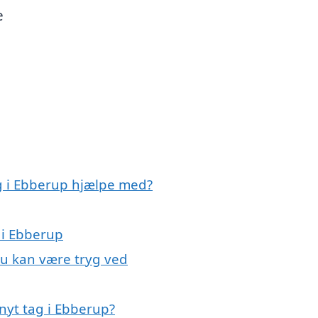
e
ag i Ebberup hjælpe med?
 i Ebberup
du kan være tryg ved
nyt tag i Ebberup?