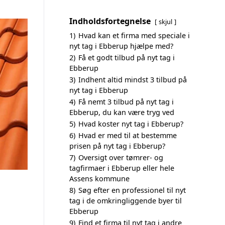
Indholdsfortegnelse
skjul
1)
Hvad kan et firma med speciale i
nyt tag i Ebberup hjælpe med?
2)
Få et godt tilbud på nyt tag i
Ebberup
3)
Indhent altid mindst 3 tilbud på
nyt tag i Ebberup
4)
Få nemt 3 tilbud på nyt tag i
Ebberup, du kan være tryg ved
5)
Hvad koster nyt tag i Ebberup?
6)
Hvad er med til at bestemme
prisen på nyt tag i Ebberup?
7)
Oversigt over tømrer- og
tagfirmaer i Ebberup eller hele
Assens kommune
8)
Søg efter en professionel til nyt
tag i de omkringliggende byer til
Ebberup
9)
Find et firma til nyt tag i andre