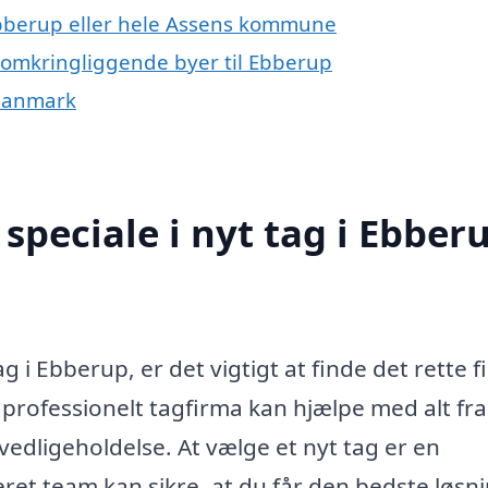
Ebberup eller hele Assens kommune
de omkringliggende byer til Ebberup
f Danmark
speciale i nyt tag i Ebber
g i Ebberup, er det vigtigt at finde det rette f
professionelt tagfirma kan hjælpe med alt fra
 vedligeholdelse. At vælge et nyt tag er en
eret team kan sikre, at du får den bedste løsn