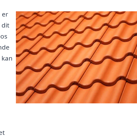
 er
 dit
Hos
inde
m kan
et