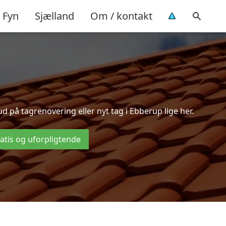
Fyn
Sjælland
Om / kontakt
 på tagrenovering eller nyt tag i Ebberup lige her.
ratis og uforpligtende