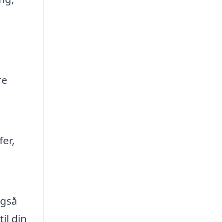
re
fer,
også
il din