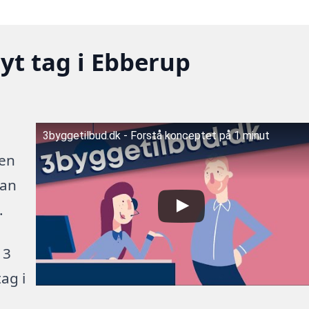
nyt tag i Ebberup
3byggetilbud.dk - Forstå konceptet på 1 minut
 en
kan
.
 3
ag i