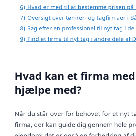
6)
Hvad er med til at bestemme prisen på n
7)
Oversigt over tømrer- og tagfirmaer i 
8)
Søg efter en professionel til nyt tag i d
9)
Find et firma til nyt tag i andre dele a
Hvad kan et firma med s
hjælpe med?
Når du står over for behovet for et nyt tag
firma, der kan guide dig gennem hele proc
ejendom; det er også en forbedring af di