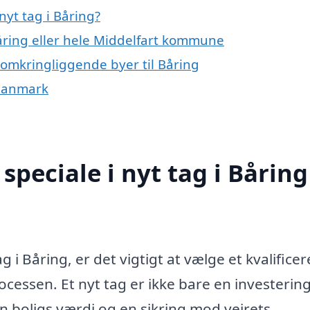
yt tag i Båring?
Båring eller hele Middelfart kommune
e omkringliggende byer til Båring
f Danmark
peciale i nyt tag i Båring
 i Båring, er det vigtigt at vælge et kvalificer
essen. Et nyt tag er ikke bare en investering 
n boligs værdi og en sikring mod vejrets