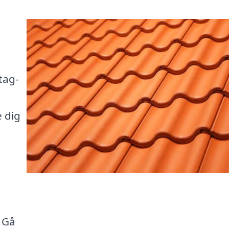
tag-
e dig
 Gå