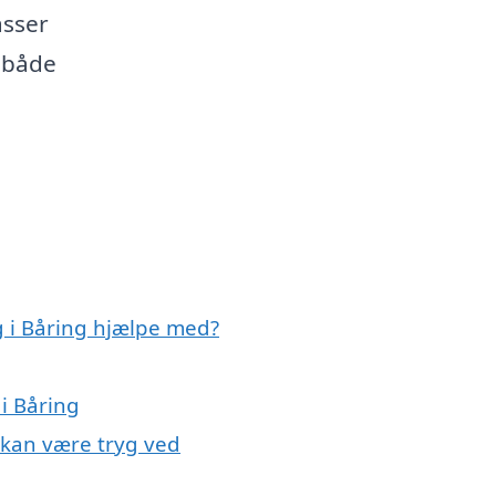
asser
r både
g i Båring hjælpe med?
 i Båring
u kan være tryg ved