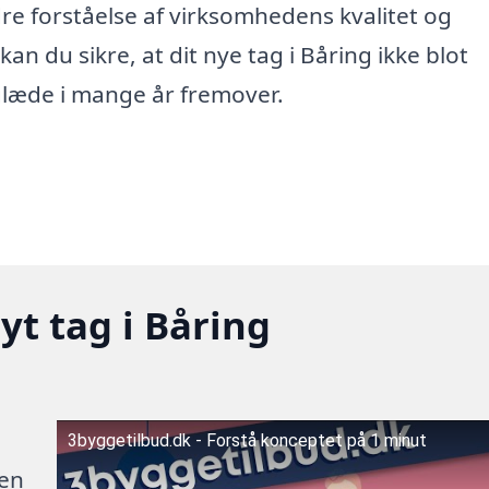
edre forståelse af virksomhedens kvalitet og
an du sikre, at dit nye tag i Båring ikke blot
glæde i mange år fremover.
yt tag i Båring
3byggetilbud.dk - Forstå konceptet på 1 minut
 en