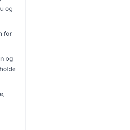
hu og
n for
on og
 holde
e,