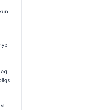
 kun
 nye
 og
oligs
ra