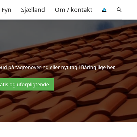
Fyn
Sjælland
Om / kontakt
 på tagrenovering eller nyt tag i Båring lige her.
ratis og uforpligtende