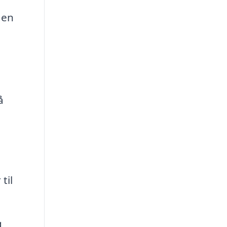
 en
å
til
g